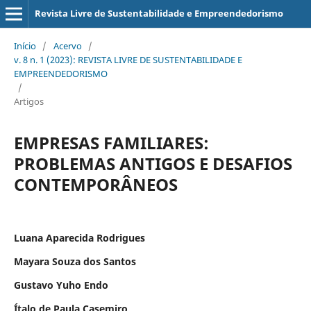
Revista Livre de Sustentabilidade e Empreendedorismo
Início
/
Acervo
/
v. 8 n. 1 (2023): REVISTA LIVRE DE SUSTENTABILIDADE E
EMPREENDEDORISMO
/
Artigos
EMPRESAS FAMILIARES:
PROBLEMAS ANTIGOS E DESAFIOS
CONTEMPORÂNEOS
Luana Aparecida Rodrigues
Mayara Souza dos Santos
Gustavo Yuho Endo
Ítalo de Paula Casemiro