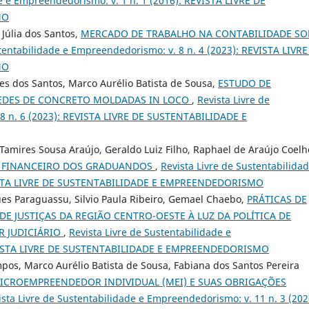
de e Empreendedorismo: v. 1 n. 1 (2016): REVISTA LIVRE DE
MO
 Júlia dos Santos,
MERCADO DE TRABALHO NA CONTABILIDADE SO
stentabilidade e Empreendedorismo: v. 8 n. 4 (2023): REVISTA LIVRE
MO
es dos Santos, Marco Aurélio Batista de Sousa,
ESTUDO DE
REDES DE CONCRETO MOLDADAS IN LOCO
,
Revista Livre de
 8 n. 6 (2023): REVISTA LIVRE DE SUSTENTABILIDADE E
, Tamires Sousa Araújo, Geraldo Luiz Filho, Raphael de Araújo Coelh
O FINANCEIRO DOS GRADUANDOS
,
Revista Livre de Sustentabilidad
EVISTA LIVRE DE SUSTENTABILIDADE E EMPREENDEDORISMO
es Paraguassu, Silvio Paula Ribeiro, Gemael Chaebo,
PRÁTICAS DE
DE JUSTIÇAS DA REGIÃO CENTRO-OESTE À LUZ DA POLÍTICA DE
R JUDICIÁRIO
,
Revista Livre de Sustentabilidade e
REVISTA LIVRE DE SUSTENTABILIDADE E EMPREENDEDORISMO
mpos, Marco Aurélio Batista de Sousa, Fabiana dos Santos Pereira
ICROEMPREENDEDOR INDIVIDUAL (MEI) E SUAS OBRIGAÇÕES
ista Livre de Sustentabilidade e Empreendedorismo: v. 11 n. 3 (202