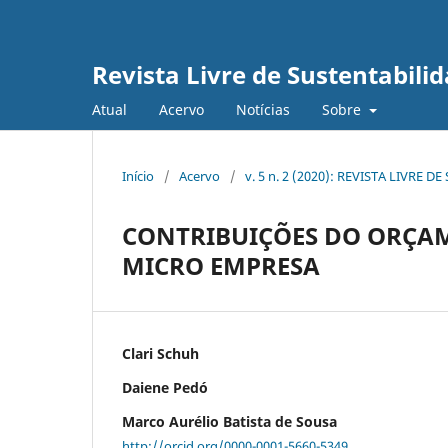
Revista Livre de Sustentabil
Atual
Acervo
Notícias
Sobre
Início
/
Acervo
/
v. 5 n. 2 (2020): REVISTA LIVR
CONTRIBUIÇÕES DO ORÇAM
MICRO EMPRESA
Clari Schuh
Daiene Pedó
Marco Aurélio Batista de Sousa
http://orcid.org/0000-0001-5660-5349