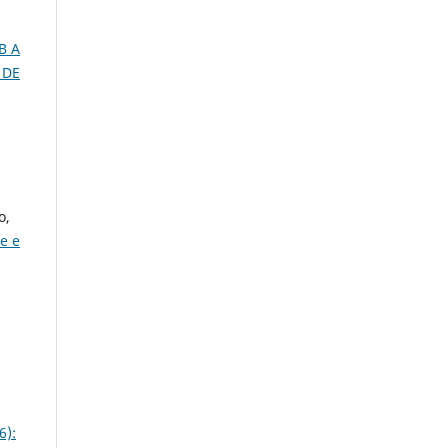
B A
 DE
o,
e e
6):