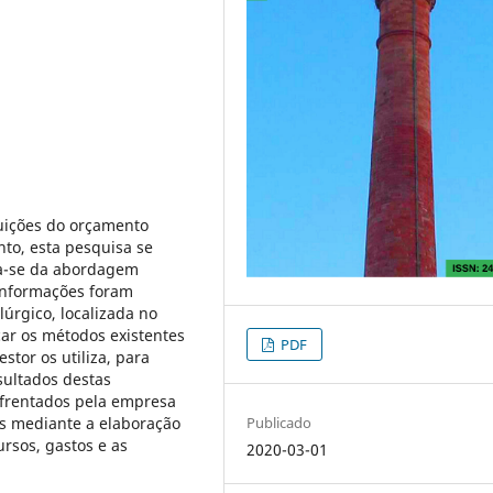
buições do orçamento
nto, esta pesquisa se
iza-se da abordagem
 informações foram
úrgico, localizada no
car os métodos existentes
PDF
stor os utiliza, para
sultados destas
frentados pela empresa
Publicado
s mediante a elaboração
ursos, gastos e as
2020-03-01