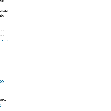
uir
na sua
nto
r
omo
o do
ito do
SO
ujo,
O