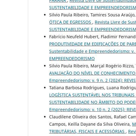
PARANÁ
,
Revista Livre de Sustentabilida
SUSTENTABILIDADE E EMPREENDEDORIS
Silvio Paula Ribeiro, Tamires Sousa Araújo,
ÓTICA DE EGRESSOS
,
Revista Livre de Su
SUSTENTABILIDADE E EMPREENDEDORIS
Fabrício Neufeld Hubert, Fladimir Fernand
PRODUTIVIDADE EM EDIFICAÇÕES DE PA
Sustentabilidade e Empreendedorismo: v.
EMPREENDEDORISMO
Silvio Paula Ribeiro, Marçal Rogério Rizzo
AVALIAÇÃO DO NÍVEL DE CONHECIMENT
Empreendedorismo: v. 9 n. 2 (2024): R
Tatiana Barbosa Rodrigues, Luana Rodrigu
LOGÍSTICA SUSTENTÁVEL NOS TRIBUNAIS 
SUSTENTABILIDADE NO ÂMBITO DO PODE
Empreendedorismo: v. 10 n. 2 (2025): 
Claudilene Oliveira dos Santos, Rafael Ca
Campos, Keilla Dayane da Silva Oliveira,
M
TRIBUTÁRIAS, FISCAIS E ACESSÓRIAS
,
Rev