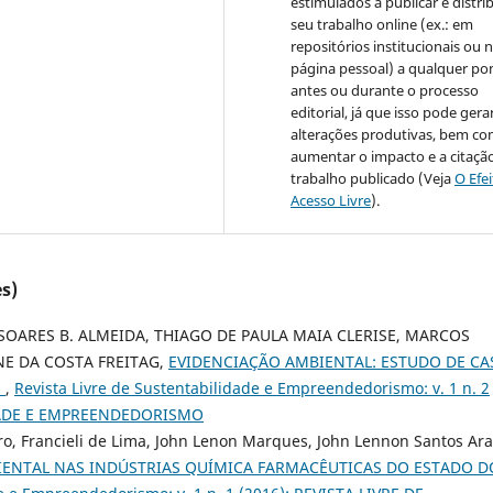
estimulados a publicar e distrib
seu trabalho online (ex.: em
repositórios institucionais ou 
página pessoal) a qualquer po
antes ou durante o processo
editorial, já que isso pode gera
alterações produtivas, bem c
aumentar o impacto e a citaçã
trabalho publicado (Veja
O Efe
Acesso Livre
).
s)
OARES B. ALMEIDA, THIAGO DE PAULA MAIA CLERISE, MARCOS
NE DA COSTA FREITAG,
EVIDENCIAÇÃO AMBIENTAL: ESTUDO DE CA
O
,
Revista Livre de Sustentabilidade e Empreendedorismo: v. 1 n. 2
IDADE E EMPREENDEDORISMO
eiro, Francieli de Lima, John Lenon Marques, John Lennon Santos Ara
IENTAL NAS INDÚSTRIAS QUÍMICA FARMACÊUTICAS DO ESTADO D