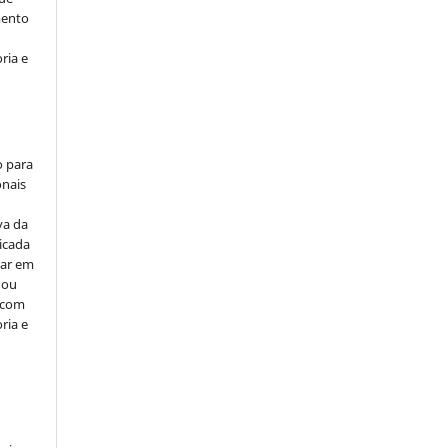
mento
ria e
o para
onais
va da
icada
car em
 ou
, com
ria e