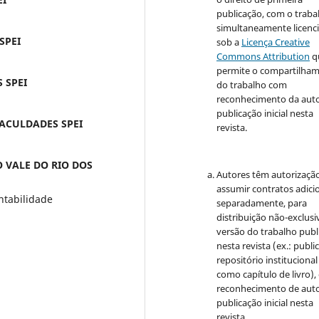
publicação, com o traba
simultaneamente licenc
SPEI
sob a
Licença Creative
Commons Attribution
q
permite o compartilha
 SPEI
do trabalho com
reconhecimento da auto
publicação inicial nesta
ACULDADES SPEI
revista.
O VALE DO RIO DOS
Autores têm autorizaçã
assumir contratos adici
ntabilidade
separadamente, para
distribuição não-exclusi
versão do trabalho publ
nesta revista (ex.: publi
repositório institucional
como capítulo de livro)
reconhecimento de auto
publicação inicial nesta
revista.