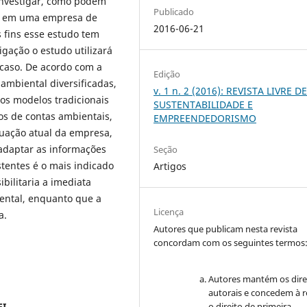
investigar, como podem
Publicado
al em uma empresa de
2016-06-21
 fins esse estudo tem
igação o estudo utilizará
 caso. De acordo com a
Edição
 ambiental diversificadas,
v. 1 n. 2 (2016): REVISTA LIVRE D
os modelos tradicionais
SUSTENTABILIDADE E
os de contas ambientais,
EMPREENDEDORISMO
ituação atual da empresa,
 adaptar as informações
Seção
tentes é o mais indicado
Artigos
bilitaria a imediata
ental, enquanto que a
Licença
a.
Autores que publicam nesta revista
concordam com os seguintes termos
Autores mantém os dire
autorais e concedem à r
o direito de primeira
EI