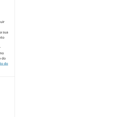
uir
na sua
nto
r
omo
o do
ito do