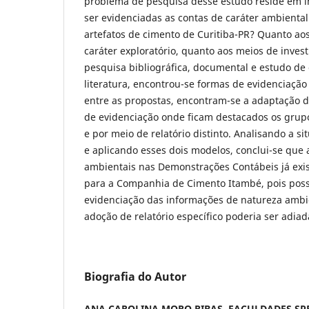
problema de pesquisa desse estudo reside em 
ser evidenciadas as contas de caráter ambient
artefatos de cimento de Curitiba-PR? Quanto aos
caráter exploratório, quanto aos meios de invest
pesquisa bibliográfica, documental e estudo de
literatura, encontrou-se formas de evidenciação
entre as propostas, encontram-se a adaptação d
de evidenciação onde ficam destacados os grup
e por meio de relatório distinto. Analisando a s
e aplicando esses dois modelos, conclui-se que
ambientais nas Demonstrações Contábeis já exis
para a Companhia de Cimento Itambé, pois possi
evidenciação das informações de natureza ambi
adoção de relatório específico poderia ser adiad
Biografia do Autor
ANA CAROLINA MORO RIBAS, FACULDADES SP