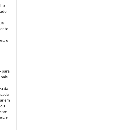
lho
iado
ue
mento
ria e
o para
onais
va da
icada
car em
 ou
, com
ria e