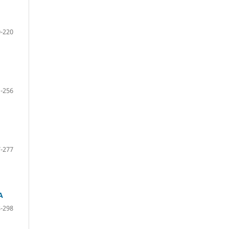
-220
-256
-277
A
-298