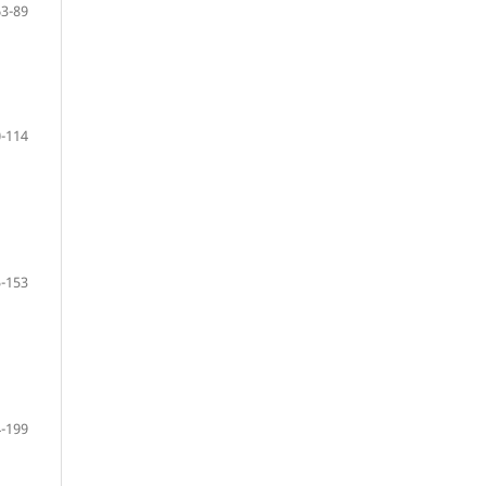
63-89
-114
-153
-199