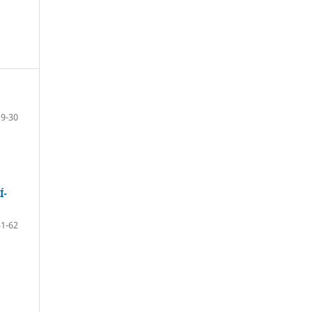
9-30
Í-
31-62
: