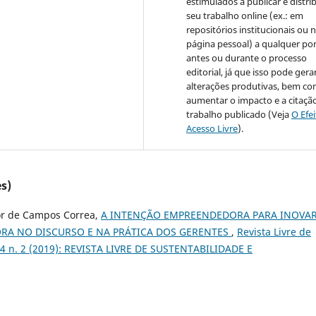
estimulados a publicar e distrib
seu trabalho online (ex.: em
repositórios institucionais ou 
página pessoal) a qualquer po
antes ou durante o processo
editorial, já que isso pode gera
alterações produtivas, bem c
aumentar o impacto e a citaçã
trabalho publicado (Veja
O Efe
Acesso Livre
).
s)
or de Campos Correa,
A INTENÇÃO EMPREENDEDORA PARA INOVA
RA NO DISCURSO E NA PRÁTICA DOS GERENTES
,
Revista Livre de
 4 n. 2 (2019): REVISTA LIVRE DE SUSTENTABILIDADE E