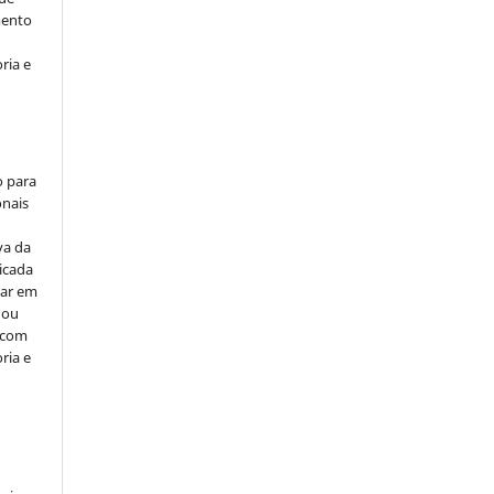
mento
ria e
o para
onais
va da
icada
car em
 ou
, com
ria e