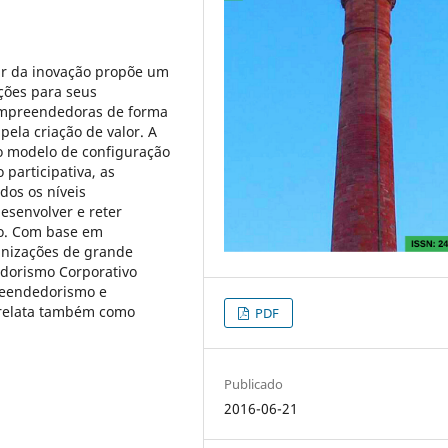
ir da inovação propõe um
ções para seus
empreendedoras de forma
ela criação de valor. A
 modelo de configuração
participativa, as
dos os níveis
desenvolver e reter
o. Com base em
anizações de grande
dorismo Corporativo
preendedorismo e
o relata também como
PDF
Publicado
2016-06-21