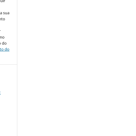
uir
na sua
nto
r
omo
o do
ito do
R