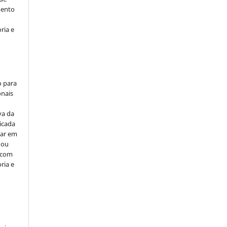
mento
ria e
o para
onais
va da
icada
car em
 ou
, com
ria e