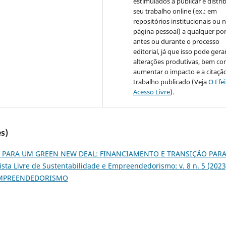
estimulados a publicar e distrib
seu trabalho online (ex.: em
repositórios institucionais ou 
página pessoal) a qualquer po
antes ou durante o processo
editorial, já que isso pode gera
alterações produtivas, bem c
aumentar o impacto e a citaçã
trabalho publicado (Veja
O Efe
Acesso Livre
).
s)
S PARA UM GREEN NEW DEAL: FINANCIAMENTO E TRANSIÇÃO PAR
ista Livre de Sustentabilidade e Empreendedorismo: v. 8 n. 5 (2023
 EMPREENDEDORISMO