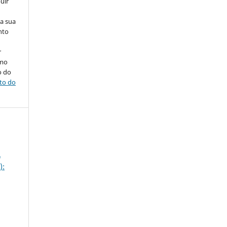
uir
na sua
nto
r
omo
o do
ito do
A
):