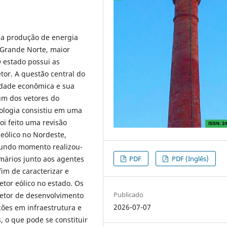
 da produção de energia
o Grande Norte, maior
O estado possui as
etor. A questão central do
vidade econômica e sua
m dos vetores do
ologia consistiu em uma
oi feito uma revisão
 eólico no Nordeste,
undo momento realizou-
PDF
PDF (Inglês)
ários junto aos agentes
fim de caracterizar e
tor eólico no estado. Os
Publicado
vetor de desenvolvimento
2026-07-07
ções em infraestrutura e
, o que pode se constituir