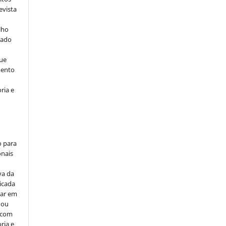
evista
lho
iado
ue
mento
ria e
o para
onais
va da
icada
car em
 ou
, com
ria e