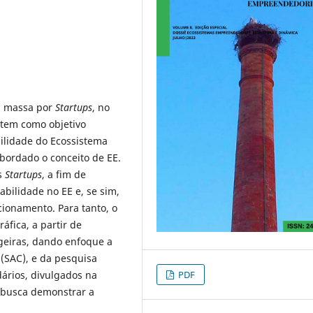
m massa por
Startups
, no
 tem como objetivo
ilidade do Ecossistema
abordado o conceito de EE.
s
Startups
, a fim de
bilidade no EE e, se sim,
cionamento. Para tanto, o
áfica, a partir de
geiras, dando enfoque a
(SAC), e da pesquisa
PDF
ários, divulgados na
 busca demonstrar a