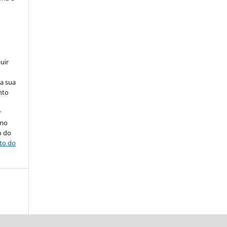
uir
na sua
nto
r
omo
o do
ito do