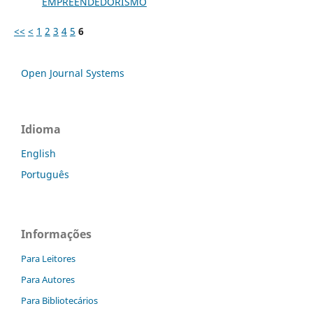
EMPREENDEDORISMO
<<
<
1
2
3
4
5
6
Open Journal Systems
Idioma
English
Português
Informações
Para Leitores
Para Autores
Para Bibliotecários