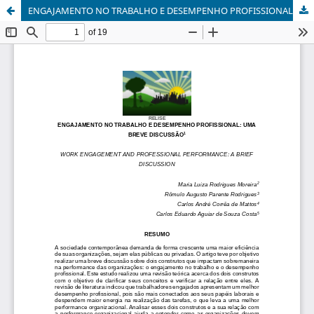
ENGAJAMENTO NO TRABALHO E DESEMPENHO PROFISSIONAL: UMA BREVE DISCUSSÃO