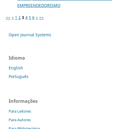
EMPREENDEDORISMO
<<
<
1
2
3
4
5
6
>
>>
Open Journal Systems
Idioma
English
Português
Informações
Para Leitores
Para Autores
Para Bibliotecários