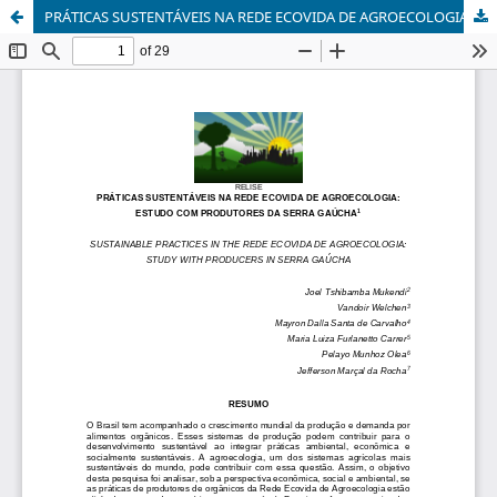
PRÁTICAS SUSTENTÁVEIS NA REDE ECOVIDA DE AGROECOLOGIA: ESTUDO COM PRODUTORES DA SERRA GAÚCHA