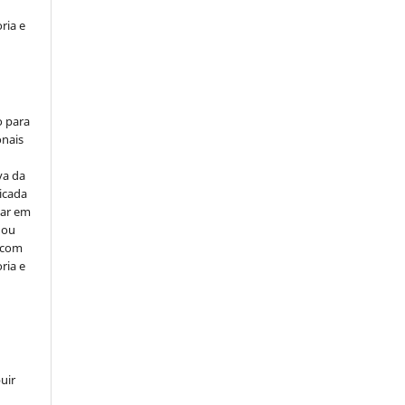
ria e
o para
onais
va da
icada
car em
 ou
, com
ria e
uir