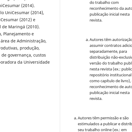
do trabalho com
niCesumar (2014).
reconhecimento da auto
lo UniCesumar (2014),
publicação inicial nesta
iCesumar (2012) e
revista.
l de Maringá (2010).
o, Planejamento e
Autores têm autorizaçã
 área de Administração,
assumir contratos adici
rodutivas, produção,
separadamente, para
 de governança, custos
distribuição não-exclusi
boradora da Universidade
versão do trabalho publ
nesta revista (ex.: publi
repositório institucional
como capítulo de livro)
reconhecimento de auto
publicação inicial nesta
revista.
Autores têm permissão e são
estimulados a publicar e distrib
seu trabalho online (ex.: em