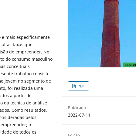
e mais especificamente
 altas taxas que
cisão de empreender. No
nto do consumo masculino
ias conceituais
esente trabalho consiste
o jovem no segmento de
PDF
to, foi realizada uma
ados a partir de
o da técnica de análise
Publicado
tados. Como resultados,
2022-07-11
consideradas pelos
 empreender; o
idade de todos os
Edição