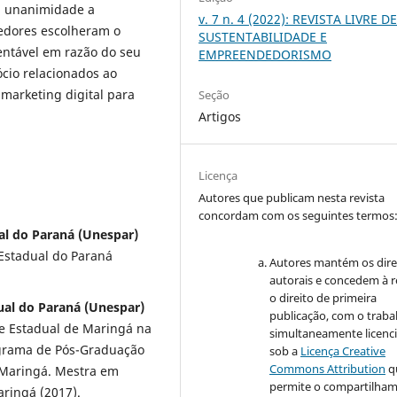
m unanimidade a
v. 7 n. 4 (2022): REVISTA LIVRE D
edores escolheram o
SUSTENTABILIDADE E
ntável em razão do seu
EMPREENDEDORISMO
cio relacionados ao
marketing digital para
Seção
Artigos
Licença
Autores que publicam nesta revista
concordam com os seguintes termos
ual do Paraná (Unespar)
Estadual do Paraná
Autores mantém os dire
autorais e concedem à r
o direito de primeira
ual do Paraná (Unespar)
publicação, com o traba
e Estadual de Maringá na
simultaneamente licenc
ograma de Pós-Graduação
sob a
Licença Creative
Commons Attribution
q
 Maringá. Mestra em
permite o compartilha
ringá (2017).