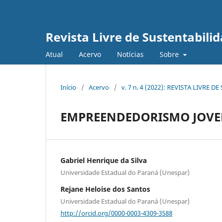
Revista Livre de Sustentabil
Atual
Acervo
Notícias
Sobre
Início
/
Acervo
/
v. 7 n. 4 (2022): REVISTA LIVR
EMPREENDEDORISMO JOVEM
Gabriel Henrique da Silva
Universidade Estadual do Paraná (Unespar)
Rejane Heloise dos Santos
Universidade Estadual do Paraná (Unespar)
http://orcid.org/0000-0003-4309-3588