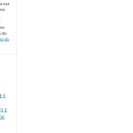
na sua
nto
r
omo
o do
ito do
E E
S E
 DE