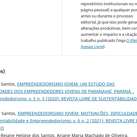
repositórios institucionais ou 
página pessoal) a qualquer po
antes ou durante o processo
editorial, já que isso pode gera
alterações produtivas, bem c
aumentar o impacto e a citaçã
trabalho publicado (Veja
O Efe
Acesso Livre
).
s)
s Santos,
EMPREENDEDORISMO JOVEM: UM ESTUDO DAS
ULDADES DOS EMPREENDEDORES JOVENS DE PARANAVAÍ, PARANÁ.
,
eendedorismo: v. 5 n. 5 (2020): REVISTA LIVRE DE SUSTENTABILIDAD
s Santos,
EMPREENDEDORISMO JOVEM: MOTIVAÇÕES, DIFICULDADE
tentabilidade e Empreendedorismo: v. 6 n. 2 (2021): REVISTA LIVRE
MO
ho, Rejane Heloise dos Santos, Ariane Maria Machado de Oliveira,