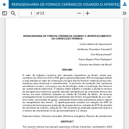
REENGENHARIA DE FORNOS CERÂMICOS VISANDO O APERFEIÇOAMENTO DA CONVECÇÃO TÉRMICA