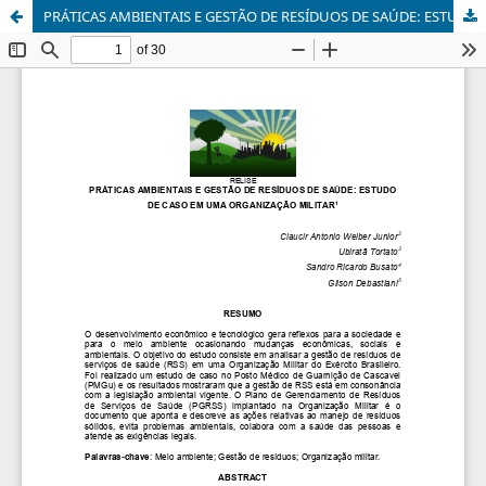
PRÁTICAS AMBIENTAIS E GESTÃO DE RESÍDUOS DE SAÚDE: ESTUDO DE CASO EM UMA ORGANIZAÇÃO MILITAR