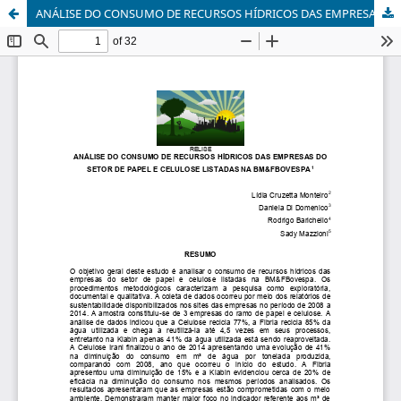
ANÁLISE DO CONSUMO DE RECURSOS HÍDRICOS DAS EMPRESAS DO SETOR DE PAPEL E CELULOSE LISTADAS NA BM&FBOVESPA