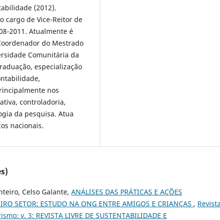
abilidade (2012).
o cargo de Vice-Reitor de
08-2011. Atualmente é
e Coordenador do Mestrado
ersidade Comunitária da
raduação, especialização
ntabilidade,
principalmente nos
tiva, controladoria,
ogia da pesquisa. Atua
cos nacionais.
s)
nteiro, Celso Galante,
ANÁLISES DAS PRÁTICAS E AÇÕES
EIRO SETOR: ESTUDO NA ONG ENTRE AMIGOS E CRIANÇAS
,
Revist
rismo: v. 3: REVISTA LIVRE DE SUSTENTABILIDADE E