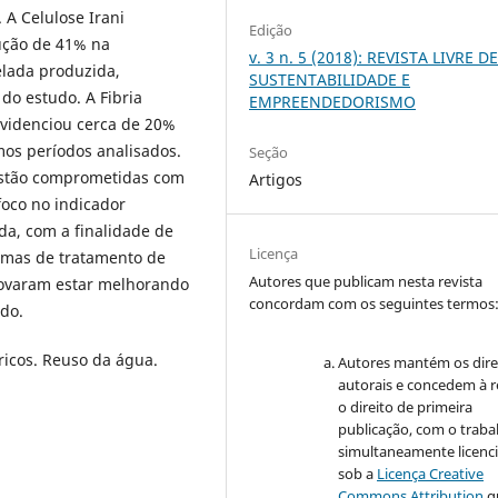
 A Celulose Irani
Edição
ução de 41% na
v. 3 n. 5 (2018): REVISTA LIVRE D
lada produzida,
SUSTENTABILIDADE E
do estudo. A Fibria
EMPREENDEDORISMO
videnciou cerca de 20%
os períodos analisados.
Seção
estão comprometidas com
Artigos
oco no indicador
da, com a finalidade de
Licença
emas de tratamento de
Autores que publicam nesta revista
rovaram estar melhorando
concordam com os seguintes termos
ado.
ricos. Reuso da água.
Autores mantém os dire
autorais e concedem à r
o direito de primeira
publicação, com o traba
simultaneamente licenc
sob a
Licença Creative
Commons Attribution
q