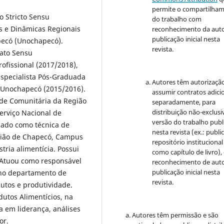
permite o compartilha
 Stricto Sensu
do trabalho com
is e Dinâmicas Regionais
reconhecimento da auto
publicação inicial nesta
pecó (Unochapecó).
revista.
ato Sensu
ofissional (2017/2018),
 Especialista Pós-Graduada
Autores têm autorizaçã
 Unochapecó (2015/2016).
assumir contratos adici
ade Comunitária da Região
separadamente, para
distribuição não-exclusi
erviço Nacional de
versão do trabalho publ
hado como técnica de
nesta revista (ex.: publi
gião de Chapecó, Campus
repositório institucional
tria alimentícia. Possui
como capítulo de livro)
 Atuou como responsável
reconhecimento de auto
publicação inicial nesta
 no departamento de
revista.
utos e produtividade.
utos Alimentícios, na
a em liderança, análises
Autores têm permissão e são
or.