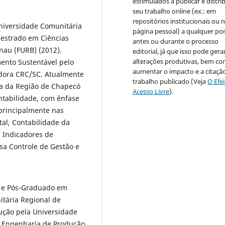
estimulados a publicar e distrib
seu trabalho online (ex.: em
repositórios institucionais ou 
niversidade Comunitária
página pessoal) a qualquer po
estrado em Ciências
antes ou durante o processo
nau (FURB) (2012).
editorial, já que isso pode gera
alterações produtivas, bem c
ento Sustentável pelo
aumentar o impacto e a citaçã
tadora CRC/SC. Atualmente
trabalho publicado (Veja
O Efe
ia da Região de Chapecó
Acesso Livre
).
tabilidade, com ênfase
principalmente nas
al, Contabilidade da
e Indicadores de
a Controle de Gestão e
) e Pós-Graduado em
tária Regional de
ução pela Universidade
m Engenharia de Produção