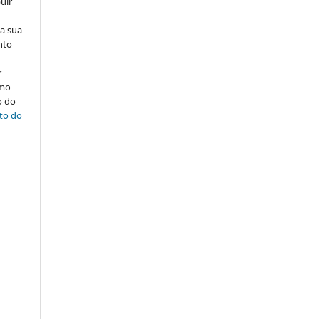
uir
na sua
nto
r
omo
o do
ito do