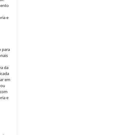
mento
ria e
o para
onais
va da
icada
car em
 ou
, com
ria e