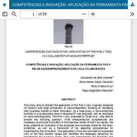
COMPETÊNCIAS E INOVAÇÃO: APLICAÇÃO DA FERRAMENTA FIVE-V EM UM NANOEMPREENDIMENTO DE LOJA COLABORATIVA